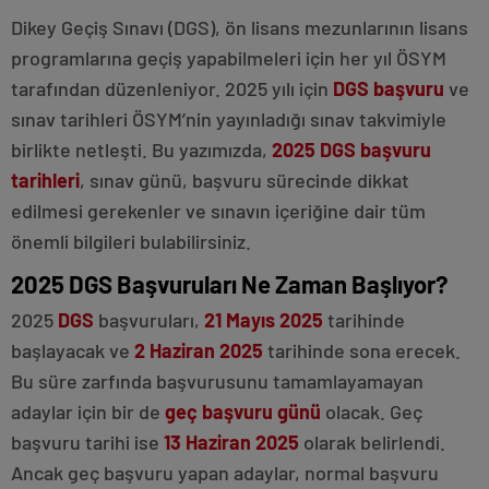
Dikey Geçiş Sınavı (DGS), ön lisans mezunlarının lisans
programlarına geçiş yapabilmeleri için her yıl ÖSYM
tarafından düzenleniyor. 2025 yılı için
DGS başvuru
ve
sınav tarihleri ÖSYM’nin yayınladığı sınav takvimiyle
birlikte netleşti. Bu yazımızda,
2025
DGS başvuru
tarihleri
, sınav günü, başvuru sürecinde dikkat
edilmesi gerekenler ve sınavın içeriğine dair tüm
önemli bilgileri bulabilirsiniz.
Küçükesat
2025 DGS Başvuruları Ne Zaman Başlıyor?
escort
2025
DGS
başvuruları,
21 Mayıs 2025
tarihinde
Keçiören
escort
başlayacak ve
2 Haziran 2025
tarihinde sona erecek.
Çankaya
Bu süre zarfında başvurusunu tamamlayamayan
çıtır
escort
adaylar için bir de
geç başvuru günü
olacak. Geç
başvuru tarihi ise
13 Haziran 2025
olarak belirlendi.
Ancak geç başvuru yapan adaylar, normal başvuru