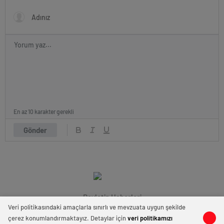
En az 10 karakter gerekli
Gönder
Devletin Haberleri
Veri politikasındaki amaçlarla sınırlı ve mevzuata uygun şekilde
çerez konumlandırmaktayız. Detaylar için
veri politikamızı
0
0