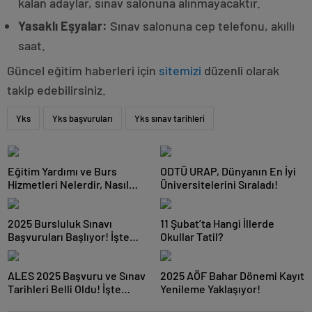
kalan adaylar, sınav salonuna alınmayacaktır.
Yasaklı Eşyalar:
Sınav salonuna cep telefonu, akıllı
saat.
Güncel eğitim haberleri için
sitemizi
düzenli olarak
takip edebilirsiniz.
Yks
Yks başvuruları
Yks sınav tarihleri
Eğitim Yardımı ve Burs
ODTÜ URAP, Dünyanın En İyi
Hizmetleri Nelerdir, Nasıl
Üniversitelerini Sıraladı!
Yararlanılır?
2025 Bursluluk Sınavı
11 Şubat’ta Hangi İllerde
Başvuruları Başlıyor! İşte
Okullar Tatil?
Tarihler ve Şartlar
ALES 2025 Başvuru ve Sınav
2025 AÖF Bahar Dönemi Kayıt
Tarihleri Belli Oldu! İşte
Yenileme Yaklaşıyor!
Detaylar…