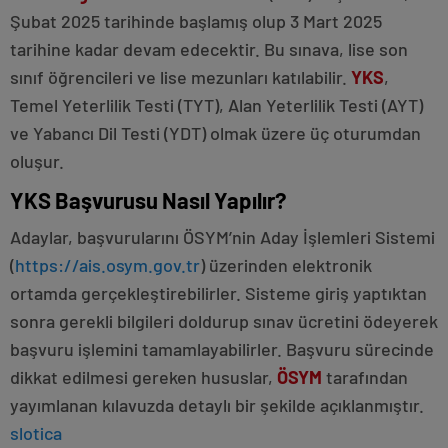
Şubat 2025 tarihinde başlamış olup 3 Mart 2025
tarihine kadar devam edecektir. Bu sınava, lise son
sınıf öğrencileri ve lise mezunları katılabilir.
YKS
,
Temel Yeterlilik Testi (TYT), Alan Yeterlilik Testi (AYT)
ve Yabancı Dil Testi (YDT) olmak üzere üç oturumdan
oluşur.
Escort
YKS Başvurusu Nasıl Yapılır?
Bayan
Bayan
Adaylar, başvurularını ÖSYM’nin Aday İşlemleri Sistemi
Escort
(
https://ais.osym.gov.tr
) üzerinden elektronik
Ankara
Eskort
ortamda gerçekleştirebilirler. Sisteme giriş yaptıktan
sonra gerekli bilgileri doldurup sınav ücretini ödeyerek
başvuru işlemini tamamlayabilirler. Başvuru sürecinde
dikkat edilmesi gereken hususlar,
ÖSYM
tarafından
yayımlanan kılavuzda detaylı bir şekilde açıklanmıştır.
slotica