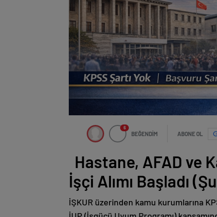
6
BEĞENDİM
ABONE OL
Hastane, AFAD ve K
İşçi Alımı Başladı (Ş
İŞKUR üzerinden kamu kurumlarına KPSS 
İUP (İşgücü Uyum Programı) kapsamında