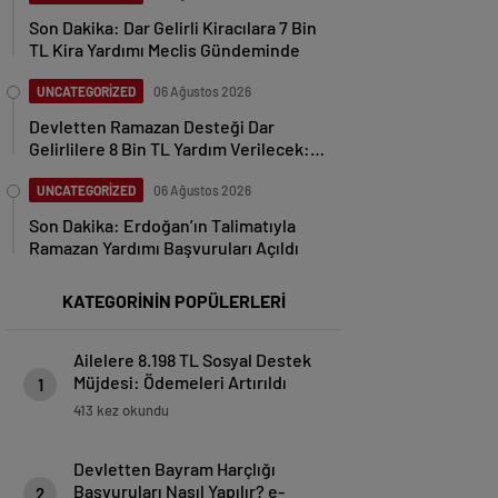
Son Dakika: Dar Gelirli Kiracılara 7 Bin
TL Kira Yardımı Meclis Gündeminde
UNCATEGORİZED
06 Ağustos 2026
Devletten Ramazan Desteği Dar
Gelirlilere 8 Bin TL Yardım Verilecek:
Başvurular Alınıyor
UNCATEGORİZED
06 Ağustos 2026
Son Dakika: Erdoğan’ın Talimatıyla
Ramazan Yardımı Başvuruları Açıldı
KATEGORİNİN POPÜLERLERİ
Ailelere 8.198 TL Sosyal Destek
Müjdesi: Ödemeleri Artırıldı
1
413 kez okundu
Devletten Bayram Harçlığı
Başvuruları Nasıl Yapılır? e-
2