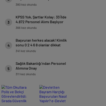
Devlet Bayram Yardımı Kimlere
380 kez okundu
Verilecek?
KPSS Yok, Şartlar Kolay: 33 İlde
4.872 Personel Alımı Başlıyor
3
366 kez okundu
Başvuran herkes alacak! Kimlik
sonu 0 2 4 6 8 olanlar dikkat
4
341 kez okundu
Sağlık Bakanlığı’ndan Personel
Alımına Onay
5
311 kez okundu