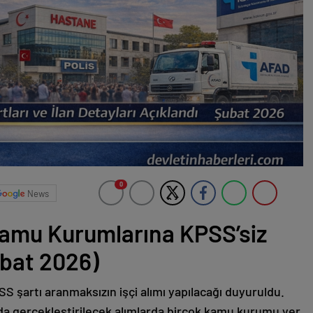
0
News
amu Kurumlarına KPSS’siz
ubat 2026)
şartı aranmaksızın işçi alımı yapılacağı duyuruldu.
 gerçekleştirilecek alımlarda birçok kamu kurumu yer