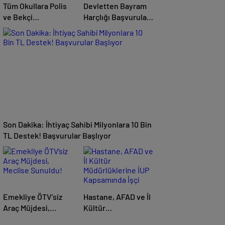
Tüm Okullara Polis
Devletten Bayram
ve Bekçi
Harçlığı Başvuruları
Görevlendirildi:
Nasıl Yapılır? e-
Sırada Güvenlik
Devlet Bayram
Görevlisi Alımı mı
Yardımı Kimlere
Var?
Verilecek?
Son Dakika: İhtiyaç Sahibi Milyonlara 10 Bin
TL Destek! Başvurular Başlıyor
Emekliye ÖTV’siz
Hastane, AFAD ve İl
Araç Müjdesi,
Kültür
Meclise Sunuldu!
Müdürlüklerine İUP