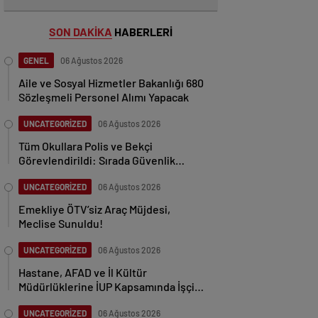
SON DAKİKA
HABERLERİ
GENEL
06 Ağustos 2026
Aile ve Sosyal Hizmetler Bakanlığı 680
Sözleşmeli Personel Alımı Yapacak
UNCATEGORİZED
06 Ağustos 2026
Tüm Okullara Polis ve Bekçi
Görevlendirildi: Sırada Güvenlik
Görevlisi Alımı mı Var?
UNCATEGORİZED
06 Ağustos 2026
Emekliye ÖTV’siz Araç Müjdesi,
Meclise Sunuldu!
UNCATEGORİZED
06 Ağustos 2026
Hastane, AFAD ve İl Kültür
Müdürlüklerine İUP Kapsamında İşçi
Alımı – Şubat 2026
UNCATEGORİZED
06 Ağustos 2026