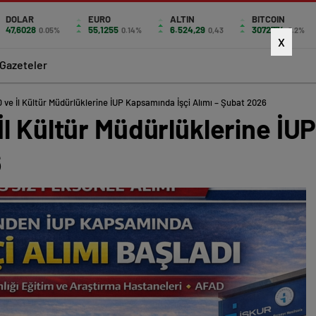
DOLAR
EURO
ALTIN
BITCOIN
47,6028
55,1255
6.524,29
3072774
0.05%
0.14%
0,43
0.2%
X
Gazeteler
 ve İl Kültür Müdürlüklerine İUP Kapsamında İşçi Alımı – Şubat 2026
l Kültür Müdürlüklerine İU
6