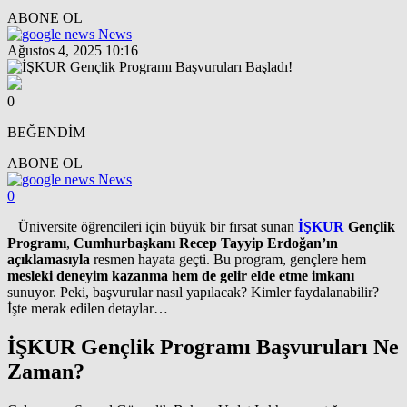
ABONE OL
News
Ağustos 4, 2025 10:16
0
BEĞENDİM
ABONE OL
News
0
Üniversite öğrencileri için büyük bir fırsat sunan
İŞKUR
Gençlik
Programı
,
Cumhurbaşkanı Recep Tayyip Erdoğan’ın
açıklamasıyla
resmen hayata geçti. Bu program, gençlere hem
mesleki deneyim kazanma hem de gelir elde etme imkanı
sunuyor. Peki, başvurular nasıl yapılacak? Kimler faydalanabilir?
İşte merak edilen detaylar…
ankara
İŞKUR Gençlik Programı Başvuruları Ne
escort
Zaman?