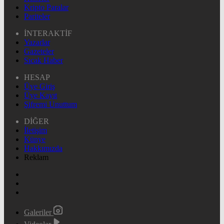
Kripto Paralar
Pariteler
İNTERAKTİF
Yazarlar
Gazeteler
Sıcak Haber
HESAP
Üye Giriş
Üye Kayıt
Şifremi Unuttum
DİĞER
İletişim
Künye
Hakkımızda
Reklam
Galeriler