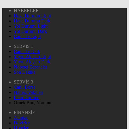
HABERLER
Hava Durumu Light
Hava Durumu Dark
Yol Durumu Light
Yol Durumu Dark
Canlı Tv Light
SERVİS 1
Canlı Tv Dark
Yayın Akışları Light
Yayın Akışları Dark
Nöbetçi Eczaneler
Son Dakika
SERVİS 3
Canlı Borsa
Namaz Vakitleri
Puan Durumu
Örnek Burç Yorumu
FİNANSİF
Altınlar
Dövizler
Hisseler