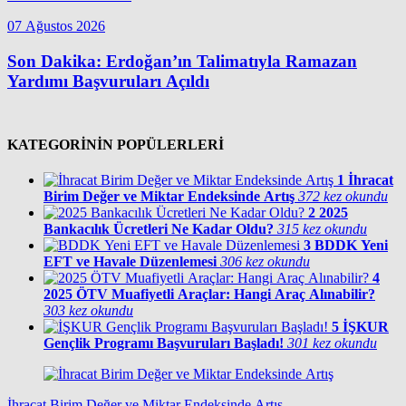
07 Ağustos 2026
Son Dakika: Erdoğan’ın Talimatıyla Ramazan
Yardımı Başvuruları Açıldı
KATEGORİNİN POPÜLERLERİ
1
İhracat
Birim Değer ve Miktar Endeksinde Artış
372 kez okundu
2
2025
Bankacılık Ücretleri Ne Kadar Oldu?
315 kez okundu
3
BDDK Yeni
EFT ve Havale Düzenlemesi
306 kez okundu
4
2025 ÖTV Muafiyetli Araçlar: Hangi Araç Alınabilir?
303 kez okundu
5
İŞKUR
Gençlik Programı Başvuruları Başladı!
301 kez okundu
İhracat Birim Değer ve Miktar Endeksinde Artış