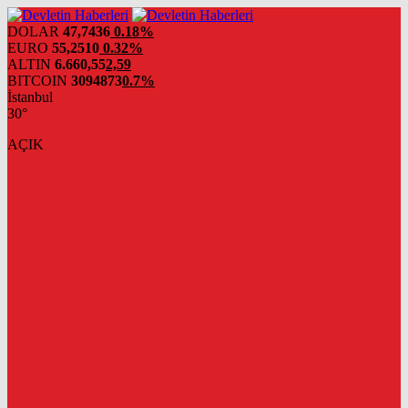
DOLAR
47,7436
0.18%
EURO
55,2510
0.32%
ALTIN
6.660,55
2,59
BITCOIN
3094873
0.7%
İstanbul
30°
AÇIK