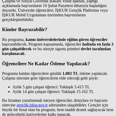
Çalışma ve Sosyal Güvenlik Bakanı Vedat Işıkhan, yaptığı
açıklamada başvuruların 10 Şubat Pazartesi itibarıyla başladığını
duyurdu. Üniversite öğrencileri, İŞKUR Gençlik Platformu veya
İŞKUR Mobil Uygulaması üzerinden başvurularını
gerçekleştirebilirler.
Kimler Başvurabilir?
Bu programa,
kamu üniversitelerinde eğitim gören öğrenciler
başvurabilecek. Program kapsamında, öğrenciler
haftada en fazla 3
gün çalışabilecek
ve bu süreçte sigorta primleri
devlet tarafından
karşılanacak
.
Öğrencilere Ne Kadar Ödeme Yapılacak?
Programa katılan öğrencilere günlük
1.083 TL
ödeme yapılacak.
Çalışma süresine göre öğrencilerin elde edeceği gelir şöyle:
Aylık 5 gün çalışan öğrenci: Yaklaşık 5.415 TL
Aylık 14 gün çalışan öğrenci: Yaklaşık 15.162 TL
Bu fırsattan yararlanmak isteyen öğrenciler, detaylara ve başvuru
sürecine
genclik.iskur.gov.tr
adresinden ulaşabilirler. Gençler için
büyük bir fırsat olan bu program, hem maddi destek sağlayacak hem
de gelecekteki kariyerlerine katkı sunacak.