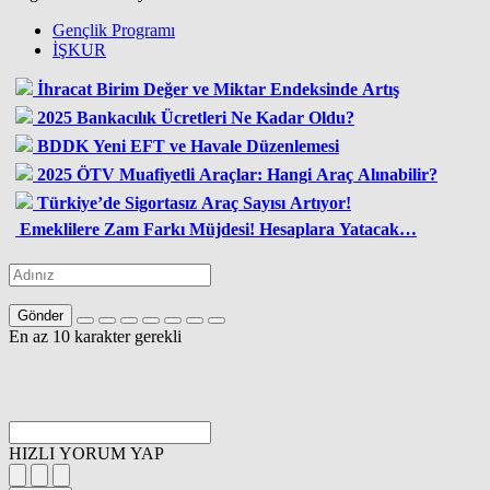
Gençlik Programı
İŞKUR
İhracat Birim Değer ve Miktar Endeksinde Artış
2025 Bankacılık Ücretleri Ne Kadar Oldu?
BDDK Yeni EFT ve Havale Düzenlemesi
2025 ÖTV Muafiyetli Araçlar: Hangi Araç Alınabilir?
Türkiye’de Sigortasız Araç Sayısı Artıyor!
Emeklilere Zam Farkı Müjdesi! Hesaplara Yatacak…
Gönder
En az 10 karakter gerekli
HIZLI YORUM YAP