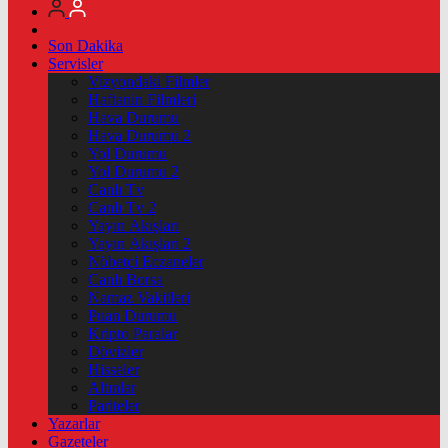
Son Dakika
Servisler
Vizyondaki Filmler
Haftanin Filmleri
Hava Durumu
Hava Durumu 2
Yol Durumu
Yol Durumu 2
Canlı Tv
Canlı Tv 2
Yayın Akışları
Yayın Akışları 2
Nöbetçi Eczaneler
Canlı Borsa
Namaz Vakitleri
Puan Durumu
Kripto Paralar
Dövizler
Hisseler
Altınlar
Pariteler
Yazarlar
Gazeteler