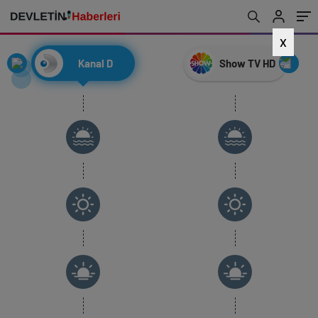
X
Kanal D
Show TV HD