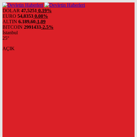
DOLAR
47,5251
0.19%
EURO
54,8353
0.08%
ALTIN
6.189,60
-1,09
BITCOIN
2991433
-2.5%
İstanbul
25°
AÇIK