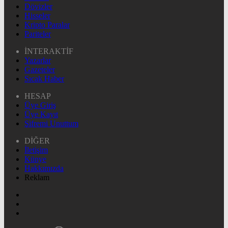
Dövizler
Hisseler
Kripto Paralar
Pariteler
İNTERAKTİF
Yazarlar
Gazeteler
Sıcak Haber
HESAP
Üye Giriş
Üye Kayıt
Şifremi Unuttum
DİĞER
İletişim
Künye
Hakkımızda
Reklam