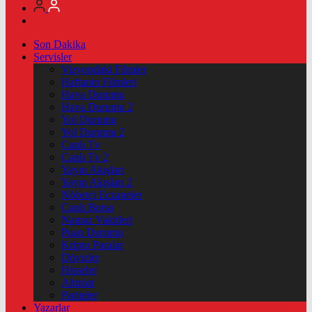
Son Dakika
Servisler
Vizyondaki Filmler
Haftanin Filmleri
Hava Durumu
Hava Durumu 2
Yol Durumu
Yol Durumu 2
Canlı Tv
Canlı Tv 2
Yayın Akışları
Yayın Akışları 2
Nöbetçi Eczaneler
Canlı Borsa
Namaz Vakitleri
Puan Durumu
Kripto Paralar
Dövizler
Hisseler
Altınlar
Pariteler
Yazarlar