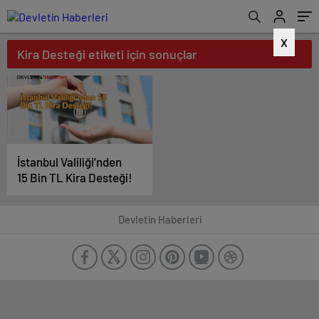
X
Kira Desteği etiketi için sonuçlar
İstanbul Valiliği’nden
15 Bin TL Kira Desteği!
Devletin Haberleri