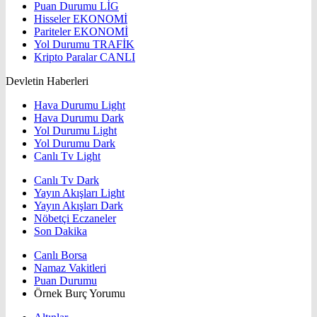
Puan Durumu
LİG
Hisseler
EKONOMİ
Pariteler
EKONOMİ
Yol Durumu
TRAFİK
Kripto Paralar
CANLI
Devletin Haberleri
Hava Durumu Light
Hava Durumu Dark
Yol Durumu Light
Yol Durumu Dark
Canlı Tv Light
Canlı Tv Dark
Yayın Akışları Light
Yayın Akışları Dark
Nöbetçi Eczaneler
Son Dakika
Canlı Borsa
Namaz Vakitleri
Puan Durumu
Örnek Burç Yorumu