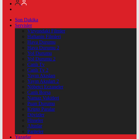
Son Dakika
Servisler
Vizyondaki Filmler
Haftanin Filmleri
Hava Durumu
Hava Durumu 2
Yol Durumu
Yol Durumu 2
Canlı Tv
Canlı Tv 2
Yayın Akışları
Yayın Akışları 2
Nöbetçi Eczaneler
Canlı Borsa
Namaz Vakitleri
Puan Durumu
Kripto Paralar
Dövizler
Hisseler
Altınlar
Pariteler
Yazarlar