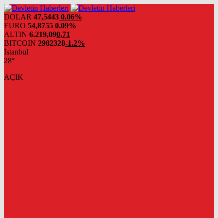
DOLAR
47,5443
0.06%
EURO
54,8755
0.09%
ALTIN
6.219,09
0,71
BITCOIN
2982328
-1.2%
İstanbul
28°
AÇIK