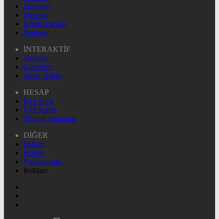
Dövizler
Hisseler
Kripto Paralar
Pariteler
İNTERAKTİF
Yazarlar
Gazeteler
Sıcak Haber
HESAP
Üye Giriş
Üye Kayıt
Şifremi Unuttum
DİĞER
İletişim
Künye
Hakkımızda
Reklam