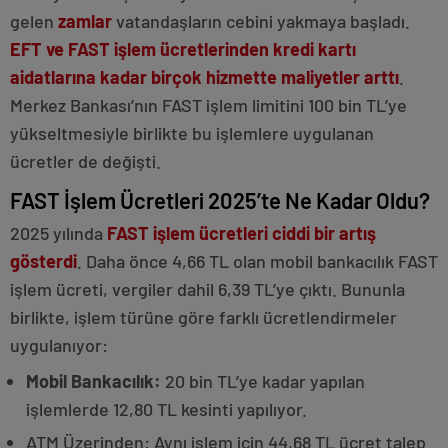
gelen
zamlar
vatandaşların cebini yakmaya başladı.
EFT ve FAST
işlem ücretlerinden kredi kartı
aidatlarına kadar birçok hizmette maliyetler arttı
.
Merkez Bankası’nın FAST işlem limitini 100 bin TL’ye
yükseltmesiyle birlikte bu işlemlere uygulanan
ücretler de değişti.
Ankara
FAST İşlem Ücretleri 2025’te Ne Kadar Oldu?
genç
2025 yılında
FAST işlem ücretleri ciddi bir artış
escort
Etimesgut
gösterdi
. Daha önce 4,66 TL olan mobil bankacılık FAST
escort
işlem ücreti, vergiler dahil 6,39 TL’ye çıktı. Bununla
Çankaya
günlük
birlikte, işlem türüne göre farklı ücretlendirmeler
escort
uygulanıyor:
Mobil Bankacılık:
20 bin TL’ye kadar yapılan
işlemlerde 12,80 TL kesinti yapılıyor.
ATM Üzerinden: Aynı işlem için 44,68 TL ücret talep