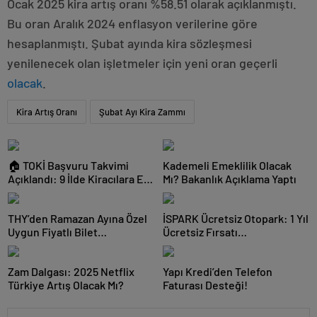
Ocak 2025 kira artış oranı %58.51 olarak açıklanmıştı.
Bu oran Aralık 2024 enflasyon verilerine göre
hesaplanmıştı. Şubat ayında kira sözleşmesi
yenilenecek olan işletmeler için yeni oran geçerli
olacak
.
Kira Artış Oranı
Şubat Ayı Kira Zammı
🏠 TOKİ Başvuru Takvimi
Kademeli Emeklilik Olacak
Açıklandı: 9 İlde Kiracılara Ev
Mı? Bakanlık Açıklama Yaptı
Sahibi Olma Fırsatı!
THY’den Ramazan Ayına Özel
İSPARK Ücretsiz Otopark: 1 Yıl
Uygun Fiyatlı Bilet
Ücretsiz Fırsatı…
Kampanyası
Zam Dalgası: 2025 Netflix
Yapı Kredi’den Telefon
Türkiye Artış Olacak Mı?
Faturası Desteği!