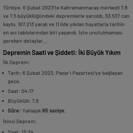
Türkiye, 6 Şubat 2023’te Kahramanmaraş merkezli 7.8
ve 7.5 büyüklüğündeki depremlerle sarsıldı. 53.537 can
kaybı, 107.213 yaralı ve 11 ilde yıkılan hayatlarla tarihin
en acı tablolarından biri yaşandı. İşte unutulmaması
gereken detaylar…
Çukurambar
Depremin Saati ve Şiddeti: İki Büyük Yıkım
escort
İlk Deprem:
Ankara
Moldovyalı
Tarih: 6 Şubat 2023, Pazar’ı Pazartesi’ye bağlayan
escort
Çankaya
gece.
ofise
gelen
Saat: 04:17
escort
Büyüklük: 7.8
Süre:
Yaklaşık
65 saniye
.
İkinci Deprem:
Saat: 13:24