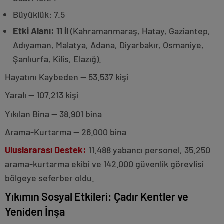
Büyüklük: 7.5
Etki Alanı:
11 il
(Kahramanmaraş, Hatay, Gaziantep,
Adıyaman, Malatya, Adana, Diyarbakır, Osmaniye,
Şanlıurfa, Kilis, Elazığ).
Hayatını Kaybeden — 53.537 kişi
Yaralı — 107.213 kişi
Yıkılan Bina — 38.901 bina
Arama-Kurtarma — 26.000 bina
U
luslararası Destek:
11.488 yabancı personel, 35.250
arama-kurtarma ekibi ve 142.000 güvenlik görevlisi
bölgeye seferber oldu.
Yıkımın Sosyal Etkileri: Çadır Kentler ve
Yeniden İnşa