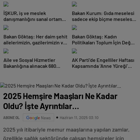
İŞKUR, iş ve meslek
Bakan Kurum: Gıda meselesi
danışmanlığını sanal ortama
sadece ekip biçme meselesi
taşıyor
değil, aile bütçesi,
Bakan Göktaş: Her daim şehit
Bakan Göktaş: Kadın
ailelerimizin, gazilerimizin ve
Politikaları Toplum İçin Değer
terörden etkil
Üretiyor
Aile ve Sosyal Hizmetler
AK Parti’de Engelliler Haftası
Bakanlığına alınacak 680
Kapsamında ‘Anne Yüreği’
personelin yerleştirme so
Programı Düzenlendi
2025 Hemşire Maaşları Ne Kadar
Oldu? İşte Ayrıntılar…
Haziran 11, 2025 03:10
ABONE OL
News
2025 yılı itibariyle memur maaşlarına yapılan zamlar,
özellikle sağlık sektöründe çalışan hemşireler için