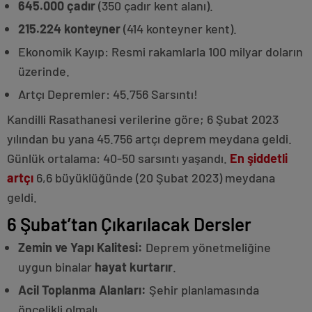
645.000 çadır
(350 çadır kent alanı).
215.224 konteyner
(414 konteyner kent).
Ekonomik Kayıp: Resmi rakamlarla 100 milyar doların
üzerinde.
Artçı Depremler: 45.756 Sarsıntı!
Kandilli Rasathanesi verilerine göre; 6 Şubat 2023
yılından bu yana 45.756 artçı deprem meydana geldi.
Günlük ortalama: 40-50 sarsıntı yaşandı.
En şiddetli
artçı
6,6 büyüklüğünde (20 Şubat 2023) meydana
geldi.
6 Şubat’tan Çıkarılacak Dersler
Zemin ve Yapı Kalitesi:
Deprem yönetmeliğine
uygun binalar
hayat kurtarır
.
Acil Toplanma Alanları:
Şehir planlamasında
öncelikli olmalı.