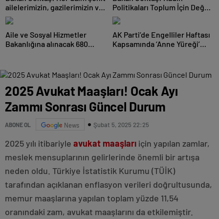
ailelerimizin, gazilerimizin ve
Politikaları Toplum İçin Değer
terörden etkil
Üretiyor
Aile ve Sosyal Hizmetler
AK Parti’de Engelliler Haftası
Bakanlığına alınacak 680
Kapsamında ‘Anne Yüreği’
personelin yerleştirme so
Programı Düzenlendi
2025 Avukat Maaşları! Ocak Ayı
Zammı Sonrası Güncel Durum
Şubat 5, 2025 22:25
ABONE OL
News
2025 yılı itibariyle
avukat maaşları
için yapılan zamlar,
meslek mensuplarının gelirlerinde önemli bir artışa
neden oldu. Türkiye İstatistik Kurumu (TÜİK)
tarafından açıklanan enflasyon verileri doğrultusunda,
memur maaşlarına yapılan toplam yüzde 11,54
oranındaki zam, avukat maaşlarını da etkilemiştir.