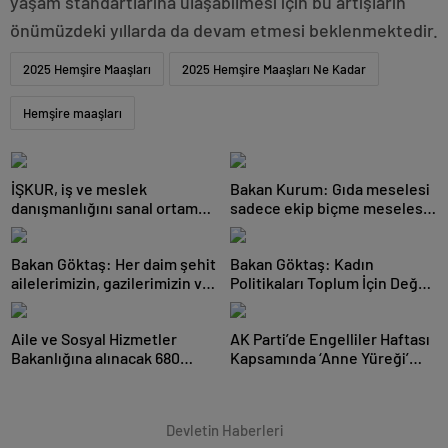
yaşam standartlarına ulaşabilmesi için bu artışların
önümüzdeki yıllarda da devam etmesi beklenmektedir.
2025 Hemşire Maaşları
2025 Hemşire Maaşları Ne Kadar
Hemşire maaşları
İŞKUR, iş ve meslek
Bakan Kurum: Gıda meselesi
danışmanlığını sanal ortama
sadece ekip biçme meselesi
taşıyor
değil, aile bütçesi,
Bakan Göktaş: Her daim şehit
Bakan Göktaş: Kadın
ailelerimizin, gazilerimizin ve
Politikaları Toplum İçin Değer
terörden etkil
Üretiyor
Aile ve Sosyal Hizmetler
AK Parti’de Engelliler Haftası
Bakanlığına alınacak 680
Kapsamında ‘Anne Yüreği’
personelin yerleştirme so
Programı Düzenlendi
Devletin Haberleri