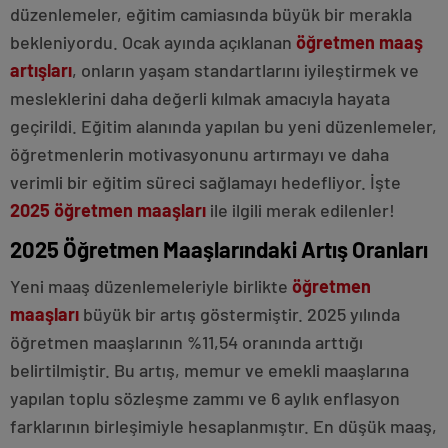
düzenlemeler, eğitim camiasında büyük bir merakla
bekleniyordu. Ocak ayında açıklanan
öğretmen maaş
artışları
, onların yaşam standartlarını iyileştirmek ve
mesleklerini daha değerli kılmak amacıyla hayata
geçirildi. Eğitim alanında yapılan bu yeni düzenlemeler,
öğretmenlerin motivasyonunu artırmayı ve daha
verimli bir eğitim süreci sağlamayı hedefliyor. İşte
2025 öğretmen maaşları
ile ilgili merak edilenler!
freespin
2025 Öğretmen Maaşlarındaki Artış Oranları
veren
siteler
Yeni maaş düzenlemeleriyle birlikte
öğretmen
Dikimevi
maaşları
büyük bir artış göstermiştir. 2025 yılında
escort
Ankara
öğretmen maaşlarının %11,54 oranında arttığı
masaj
belirtilmiştir. Bu artış, memur ve emekli maaşlarına
yapan
escort
yapılan toplu sözleşme zammı ve 6 aylık enflasyon
Çankaya
farklarının birleşimiyle hesaplanmıştır. En düşük maaş,
eve