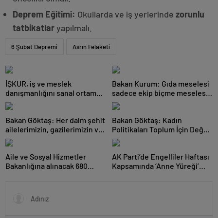
Deprem Eğitimi:
Okullarda ve iş yerlerinde
zorunlu
tatbikatlar
yapılmalı.
6 Şubat Depremi
Asrın Felaketi
İŞKUR, iş ve meslek
Bakan Kurum: Gıda meselesi
danışmanlığını sanal ortama
sadece ekip biçme meselesi
taşıyor
değil, aile bütçesi,
Bakan Göktaş: Her daim şehit
Bakan Göktaş: Kadın
ailelerimizin, gazilerimizin ve
Politikaları Toplum İçin Değer
terörden etkil
Üretiyor
Aile ve Sosyal Hizmetler
AK Parti’de Engelliler Haftası
Bakanlığına alınacak 680
Kapsamında ‘Anne Yüreği’
personelin yerleştirme so
Programı Düzenlendi