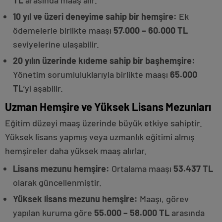
TL
arasında maaş alır.
10 yıl ve üzeri deneyime sahip bir hemşire:
Ek
ödemelerle birlikte maaşı
57.000 – 60.000 TL
seviyelerine ulaşabilir.
20 yılın üzerinde kıdeme sahip bir başhemşire:
Yönetim sorumluluklarıyla birlikte maaşı
65.000
TL
’yi aşabilir.
Uzman Hemşire ve Yüksek Lisans Mezunları
Eğitim düzeyi maaş üzerinde büyük etkiye sahiptir.
Yüksek lisans yapmış veya uzmanlık eğitimi almış
hemşireler daha yüksek maaş alırlar.
Lisans mezunu hemşire:
Ortalama maaşı
53.437 TL
olarak güncellenmiştir.
Yüksek lisans mezunu hemşire:
Maaşı, görev
yapılan kuruma göre
55.000 – 58.000 TL
arasında